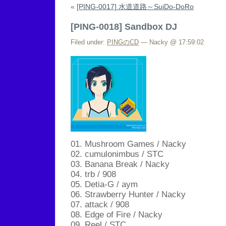
«
[PING-0017] 水道道路～SuiDo-DoRo
[PING-0018] Sandbox DJ
Filed under:
PINGのCD
— Nacky @ 17:59:02
01. Mushroom Games / Nacky
02. cumulonimbus / STC
03. Banana Break / Nacky
04. trb / 908
05. Detia-G / aym
06. Strawberry Hunter / Nacky
07. attack / 908
08. Edge of Fire / Nacky
09. Reel / STC