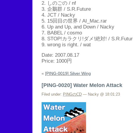
2. しのごの / nf
3. 企鵝群 / S.R.Future
4. JCT / Nacky
5. 15回目の世界 / AI_Mac.rar
6. Up and Up, and Down / Nacky
7. BABEL / cosmo
8. STOP!カラクリ!ダメ!絶対! / S.R.Futur
9. wrong is right. / wat
Date: 2007.08.17
Price: 1000円
«
[PING-0019] Silver Wing
[PING-0020] Water Melon Attack
Filed under:
PINGのCD
— Nacky @ 18:01:23