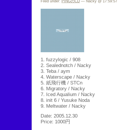
Filed under:
PINGのCD
— Nacky @ 17:59:57
1. fuzzylogic / 908
2. Sealednotch / Nacky
3. Teba / aym
4. Waterscape / Nacky
5. 紙飛行機 / STCn
6. Migratory / Nacky
7. Iced Aqualium / Nacky
8. init 6 / Yusuke Noda
9. Meltwater / Nacky
Date: 2005.12.30
Price: 1000円