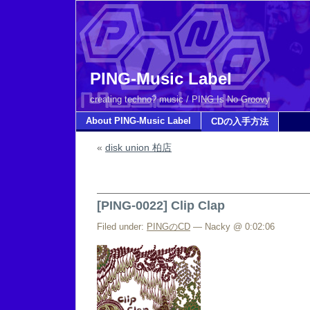
PING-Music Label
creating techno? music / PING Is No Groovy
About PING-Music Label
CDの入手方法
«
disk union 柏店
[PING-0022] Clip Clap
Filed under:
PINGのCD
— Nacky @ 0:02:06