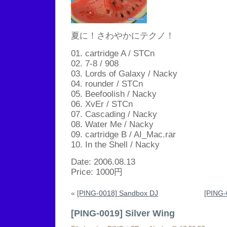
夏に！さわやかにテクノ！
01. cartridge A / STCn
02. 7-8 / 908
03. Lords of Galaxy / Nacky
04. rounder / STCn
05. Beefoolish / Nacky
06. XvEr / STCn
07. Cascading / Nacky
08. Water Me / Nacky
09. cartridge B / AI_Mac.rar
10. In the Shell / Nacky
Date: 2006.08.13
Price: 1000円
«
[PING-0018] Sandbox DJ
[PING-
[PING-0019] Silver Wing